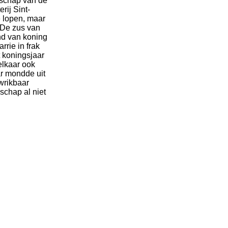
gschap van de
rij Sint-
e lopen, maar
. De zus van
nd van koning
rrie in frak
t koningsjaar
elkaar ook
ar mondde uit
nwrikbaar
schap al niet