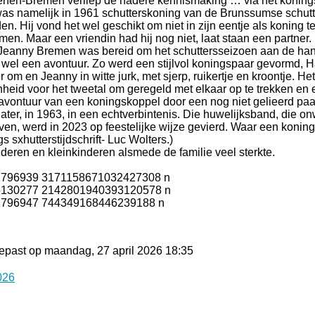
oenen-Bremen verliep de nadere kennismaking … via het konin
was namelijk in 1961 schutterskoning van de Brunssumse schutte
n. Hij vond het wel geschikt om niet in zijn eentje als koning t
en. Maar een vriendin had hij nog niet, laat staan een partner
 Jeanny Bremen was bereid om het schuttersseizoen aan de ha
 wel een avontuur. Zo werd een stijlvol koningspaar gevormd, Ha
 om en Jeanny in witte jurk, met sjerp, ruikertje en kroontje. He
eid voor het tweetal om geregeld met elkaar op te trekken en 
 avontuur van een koningskoppel door een nog niet gelieerd pa
 later, in 1963, in een echtverbintenis. Die huwelijksband, die o
ijven, werd in 2023 op feestelijke wijze gevierd. Waar een koning
s sxhutterstijdschrift- Luc Wolters.)
eren en kleinkinderen alsmede de familie veel sterkte.
epast op maandag, 27 april 2026 18:35
026