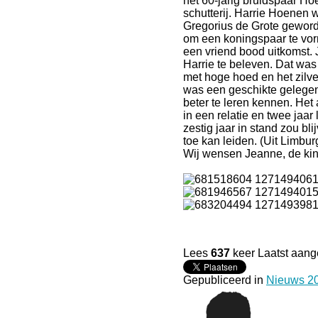
het 60-jarig bruidspaar H
schutterij. Harrie Hoenen 
Gregorius de Grote geworde
om een koningspaar te vorm
een vriend bood uitkomst.
Harrie te beleven. Dat was
met hoge hoed en het zilver
was een geschikte gelegenh
beter te leren kennen. Het
in een relatie en twee jaar
zestig jaar in stand zou bl
toe kan leiden. (Uit Limburg
Wij wensen Jeanne, de kind
Lees
637
keer
Laatst aang
Gepubliceerd in
Nieuws 2