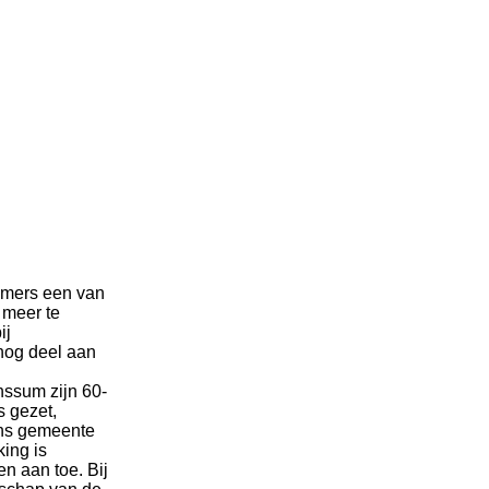
immers een van
 meer te
ij
nog deel aan
ssum zijn 60-
s gezet,
ens gemeente
ing is
en aan toe. Bij