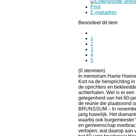
Print
E-mailadres
Beoordeel dit item
1
2
3
4
5
(0 stemmen)
In memoriam Harrie Hoen
Kort na de heroprichting i
de oprichters en bekleedde
achterhalen. Wel is er een 
gelegenheid van het 60-ja
de reünie die plaatsvond o
BRUNSSUM – In november v
jarig huwelijk. Het diaman
waarbij ook burgemeester 
en gemeenschap overbracht
verlopen, wat daarop aan ve