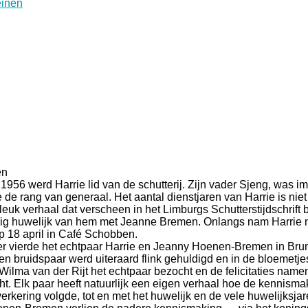
en
n 1956 werd Harrie lid van de schutterij. Zijn vader Sjeng, was 
 de rang van generaal. Het aantal dienstjaren van Harrie is niet
leuk verhaal dat verscheen in het Limburgs Schutterstijdschrift b
rig huwelijk van hem met Jeanne Bremen. Onlangs nam Harrie 
p 18 april in Café Schobben.
ierde het echtpaar Harrie en Jeanny Hoenen-Bremen in Brun
ten bruidspaar werd uiteraard flink gehuldigd en in de bloemetje
Wilma van der Rijt het echtpaar bezocht en de felicitaties nam
. Elk paar heeft natuurlijk een eigen verhaal hoe de kennismak
rkering volgde, tot en met het huwelijk en de vele huwelijksjar