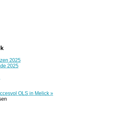
ck
izen 2025
ade 2025
n
ccesvol OLS in Melick »
tsen