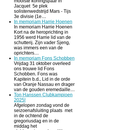
mooiste koningspaar in
Jacquet 5e plek
solistenwedstrijd Mars - Tijs
3e divisie (1e…
In memoriam Harrie Hoenen
In memoriam Harrie Hoenen
Kort na de heroprichting in
1956 werd Harrie lid van de
schutterij. Zijn vader Sjeng,
was immers een van de
oprichters…
In memoriam Fons Schobben
Vrijdag 31 oktober overleed
ons trouwe lid Fons
Schobben. Fons was
Kapitein b.d., Lid in de orde
van Oranje Nassau en drager
van de gouden eremedaille…
Ton Hanssen Clubkampioen
2025!
Afgelopen zondag vond de
seizoenafsluiting plaats met
in de ochtend de
gregoriusdag en in de
middag het