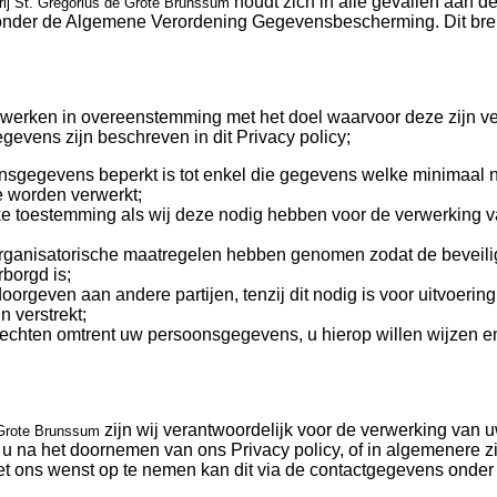
houdt zich in alle gevallen aan de
rij St. Gregorius de Grote Brunssum
onder de Algemene Verordening Gegevensbescherming. Dit bre
rken in overeenstemming met het doel waarvoor deze zijn ver
evens zijn beschreven in dit Privacy policy;
sgegevens beperkt is tot enkel die gegevens welke minimaal n
 worden verwerkt;
ke toestemming als wij deze nodig hebben voor de verwerking 
rganisatorische maatregelen hebben genomen zodat de beveili
borgd is;
geven aan andere partijen, tenzij dit nodig is voor uitvoerin
n verstrekt;
rechten omtrent uw persoonsgegevens, u hierop willen wijzen e
zijn wij verantwoordelijk voor de verwerking van 
 Grote Brunssum
u na het doornemen van ons Privacy policy, of in algemenere z
met ons wenst op te nemen kan dit via de contactgegevens onder 