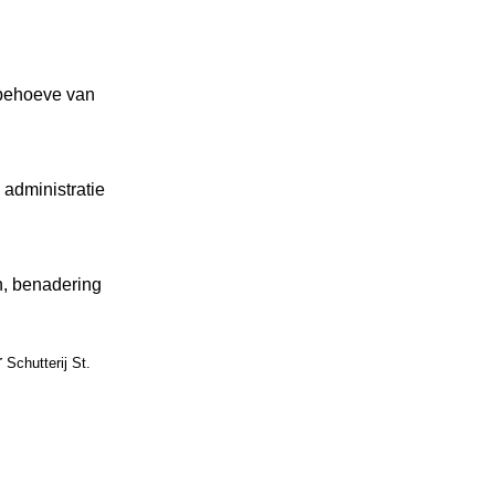
behoeve van
administratie
n, benadering
r
Schutterij St.