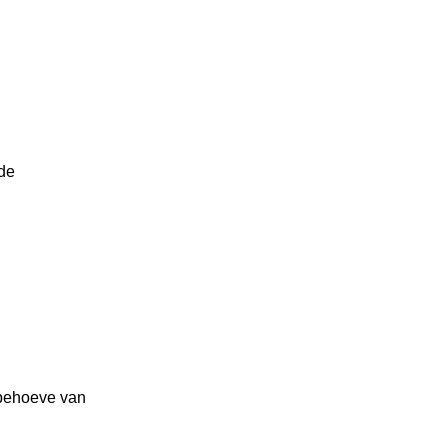
de
behoeve van