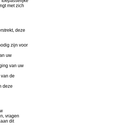
 toepasselijke
ngt met zich
strekt, deze
odig zijn voor
van uw
ging van uw
g van de
n deze
uw
in, vragen
aan dit