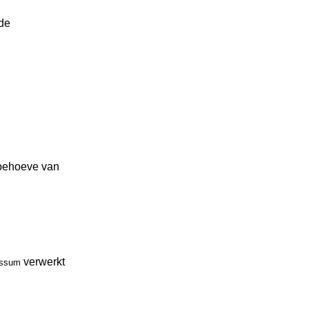
de
behoeve van
verwerkt
nssum