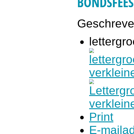
BONDSFEES
Geschrev
lettergro
Print
E-maila