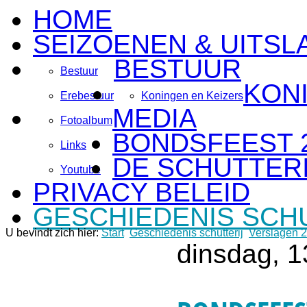
HOME
SEIZOENEN & UITSL
BESTUUR
Bestuur
KON
Erebestuur
Koningen en Keizers
MEDIA
Fotoalbum
BONDSFEEST 
Links
DE SCHUTTERI
Youtube
PRIVACY BELEID
GESCHIEDENIS SCH
U bevindt zich hier:
Start
Geschiedenis schutterij
Verslagen 
dinsdag, 1