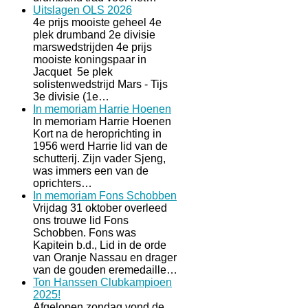
Uitslagen OLS 2026
4e prijs mooiste geheel 4e
plek drumband 2e divisie
marswedstrijden 4e prijs
mooiste koningspaar in
Jacquet 5e plek
solistenwedstrijd Mars - Tijs
3e divisie (1e…
In memoriam Harrie Hoenen
In memoriam Harrie Hoenen
Kort na de heroprichting in
1956 werd Harrie lid van de
schutterij. Zijn vader Sjeng,
was immers een van de
oprichters…
In memoriam Fons Schobben
Vrijdag 31 oktober overleed
ons trouwe lid Fons
Schobben. Fons was
Kapitein b.d., Lid in de orde
van Oranje Nassau en drager
van de gouden eremedaille…
Ton Hanssen Clubkampioen
2025!
Afgelopen zondag vond de