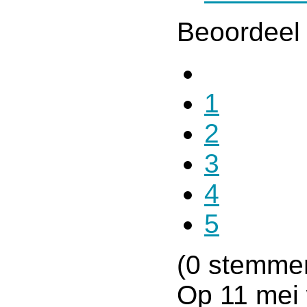
Beoordeel 
1
2
3
4
5
(0 stemme
Op 11 mei 