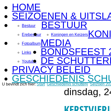
HOME
SEIZOENEN & UITSL
BESTUUR
Bestuur
KON
Erebestuur
Koningen en Keizers
MEDIA
Fotoalbum
BONDSFEEST 
Links
DE SCHUTTERI
Youtube
PRIVACY BELEID
GESCHIEDENIS SCH
U bevindt zich hier:
Start
Geschiedenis schutterij
Seizoen 20
dinsdag, 
KERSTVIER