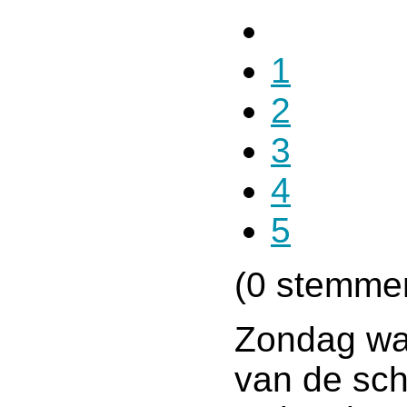
1
2
3
4
5
(0 stemme
Zondag was
van de sch