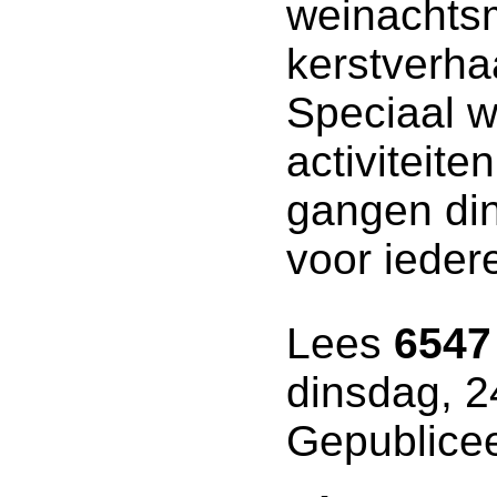
weinachtsm
kerstverha
Speciaal w
activiteit
gangen din
voor ieder
Lees
6547
dinsdag, 
Gepublicee