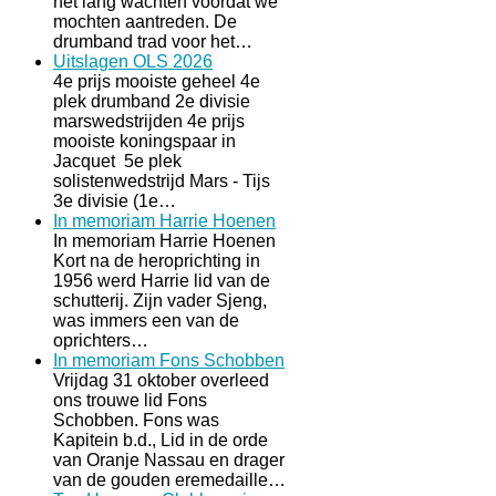
het lang wachten voordat we
mochten aantreden. De
drumband trad voor het…
Uitslagen OLS 2026
4e prijs mooiste geheel 4e
plek drumband 2e divisie
marswedstrijden 4e prijs
mooiste koningspaar in
Jacquet 5e plek
solistenwedstrijd Mars - Tijs
3e divisie (1e…
In memoriam Harrie Hoenen
In memoriam Harrie Hoenen
Kort na de heroprichting in
1956 werd Harrie lid van de
schutterij. Zijn vader Sjeng,
was immers een van de
oprichters…
In memoriam Fons Schobben
Vrijdag 31 oktober overleed
ons trouwe lid Fons
Schobben. Fons was
Kapitein b.d., Lid in de orde
van Oranje Nassau en drager
van de gouden eremedaille…