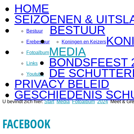
HOME
SEIZOENEN & UITSL
BESTUUR
Bestuur
KON
Erebestuur
Koningen en Keizers
MEDIA
Fotoalbum
BONDSFEEST 
Links
DE SCHUTTERI
Youtube
PRIVACY BELEID
GESCHIEDENIS SCH
U bevindt zich hier:
Start
Media
Fotoalbum
2024
Meet & Gre
FACEBOOK