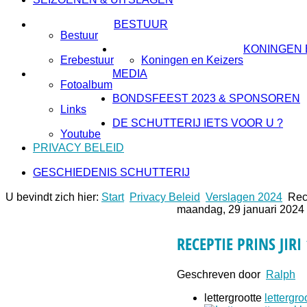
BESTUUR
Bestuur
KONINGEN 
Erebestuur
Koningen en Keizers
MEDIA
Fotoalbum
BONDSFEEST 2023 & SPONSOREN
Links
DE SCHUTTERIJ IETS VOOR U ?
Youtube
PRIVACY BELEID
GESCHIEDENIS SCHUTTERIJ
U bevindt zich hier:
Start
Privacy Beleid
Verslagen 2024
Rec
maandag, 29 januari 2024
RECEPTIE PRINS JIRI
Geschreven door
Ralph
lettergrootte
lettergro