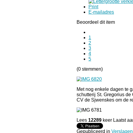
Print
E-mailadres
Beoordeel dit item
1
2
3
4
5
(0 stemmen)
Met nog enkele dagen te ga
schutterij St. Gregorius d
CV de Sjwenskes om de rec
Lees
12289
keer
Laatst a
Gepubliceerd in
Verslagen