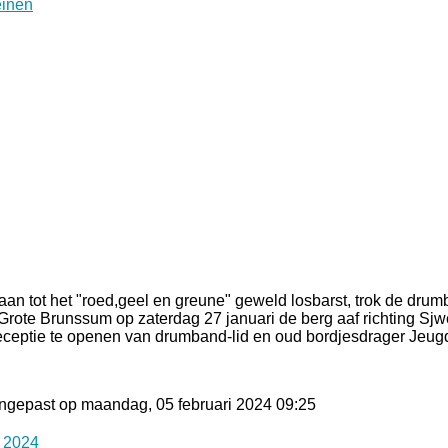
an tot het "roed,geel en greune" geweld losbarst, trok de dru
e Grote Brunssum op zaterdag 27 januari de berg aaf richting Sj
eptie te openen van drumband-lid en oud bordjesdrager Jeugdp
angepast op maandag, 05 februari 2024 09:25
 2024