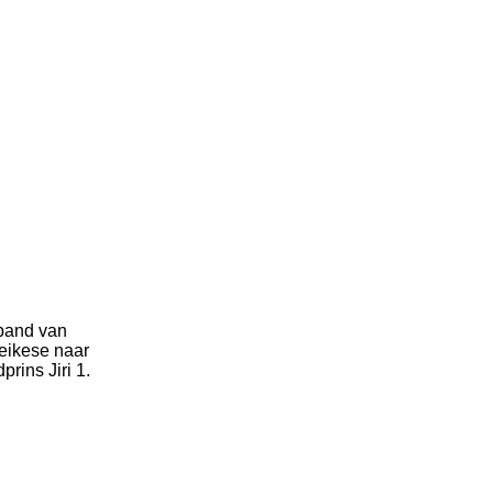
mband van
weikese naar
rins Jiri 1.