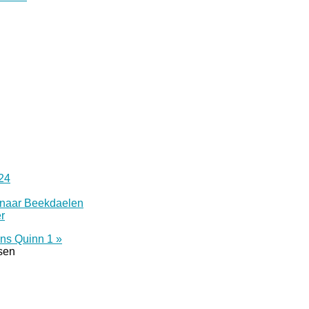
24
 naar Beekdaelen
r
ins Quinn 1 »
tsen