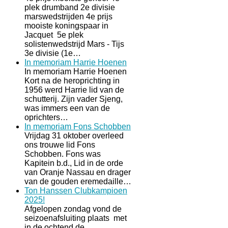
plek drumband 2e divisie
marswedstrijden 4e prijs
mooiste koningspaar in
Jacquet 5e plek
solistenwedstrijd Mars - Tijs
3e divisie (1e…
In memoriam Harrie Hoenen
In memoriam Harrie Hoenen
Kort na de heroprichting in
1956 werd Harrie lid van de
schutterij. Zijn vader Sjeng,
was immers een van de
oprichters…
In memoriam Fons Schobben
Vrijdag 31 oktober overleed
ons trouwe lid Fons
Schobben. Fons was
Kapitein b.d., Lid in de orde
van Oranje Nassau en drager
van de gouden eremedaille…
Ton Hanssen Clubkampioen
2025!
Afgelopen zondag vond de
seizoenafsluiting plaats met
in de ochtend de