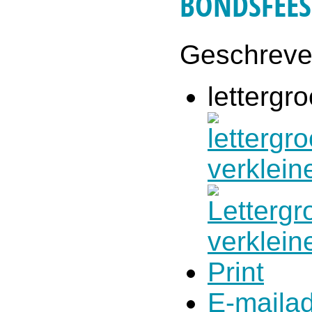
BONDSFEES
Geschrev
lettergro
Print
E-maila