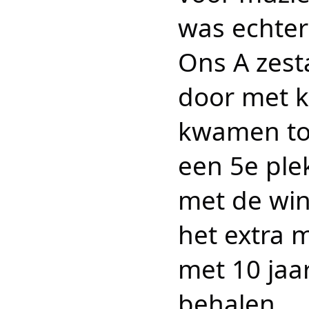
was echter
Ons A zest
door met k
kwamen toe
een 5e ple
met de wi
het extra m
met 10 jaar
behalen.