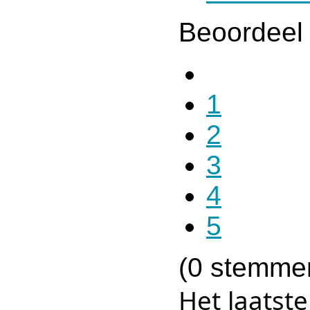
Beoordeel 
1
2
3
4
5
(0 stemme
Het laatst