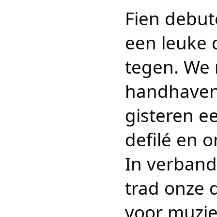
Fien debut
een leuke d
tegen. We
handhaven 
gisteren ee
defilé en o
In verband
trad onze 
voor muzie