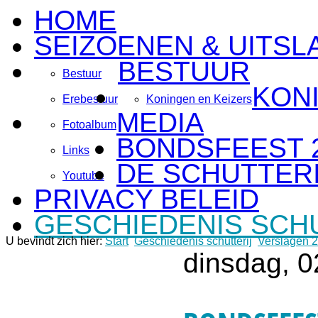
HOME
SEIZOENEN & UITSL
BESTUUR
Bestuur
KON
Erebestuur
Koningen en Keizers
MEDIA
Fotoalbum
BONDSFEEST 
Links
DE SCHUTTERI
Youtube
PRIVACY BELEID
GESCHIEDENIS SCH
U bevindt zich hier:
Start
Geschiedenis schutterij
Verslagen 
dinsdag, 0