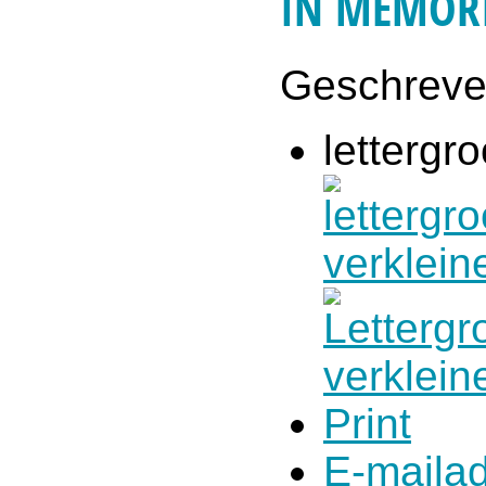
IN MEMOR
Geschrev
lettergro
Print
E-maila