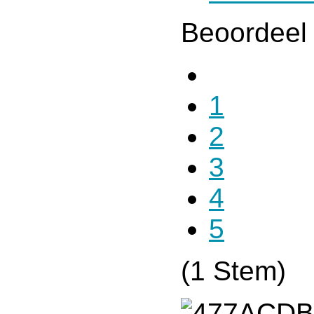
Beoordeel 
1
2
3
4
5
(1 Stem)