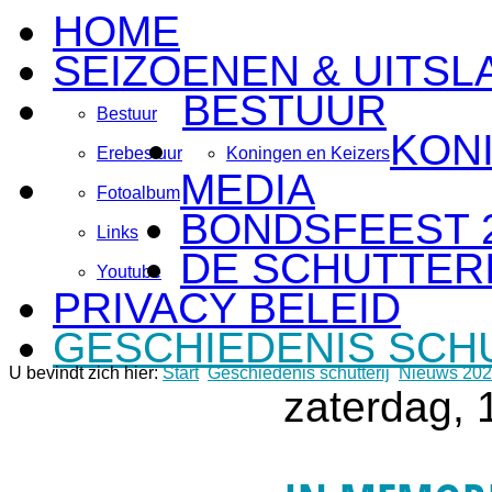
HOME
SEIZOENEN & UITSL
BESTUUR
Bestuur
KON
Erebestuur
Koningen en Keizers
MEDIA
Fotoalbum
BONDSFEEST 
Links
DE SCHUTTERI
Youtube
PRIVACY BELEID
GESCHIEDENIS SCH
U bevindt zich hier:
Start
Geschiedenis schutterij
Nieuws 20
zaterdag, 