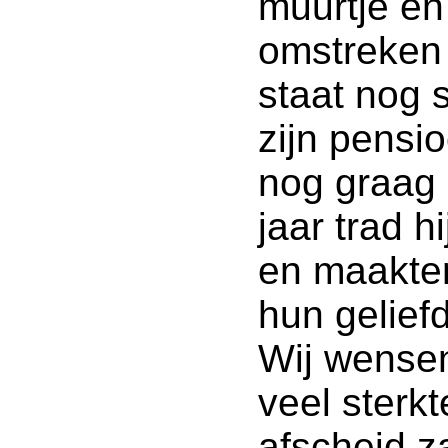
muurtje en
omstreken
staat nog 
zijn pensio
nog graag 
jaar trad h
en maakten
hun gelief
Wij wensen
veel sterkt
afscheid za