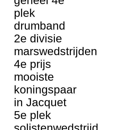
geheel 4e
plek
drumband
2e divisie
marswedstrijden
4e prijs
mooiste
koningspaar
in Jacquet
5e plek
solistenwedstrijd