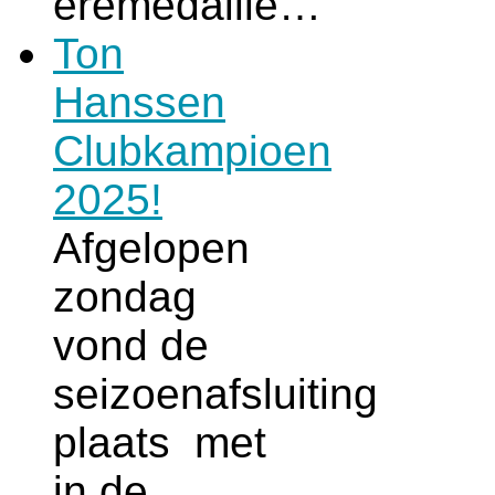
eremedaille…
Ton
Hanssen
Clubkampioen
2025!
Afgelopen
zondag
vond de
seizoenafsluiting
plaats met
in de