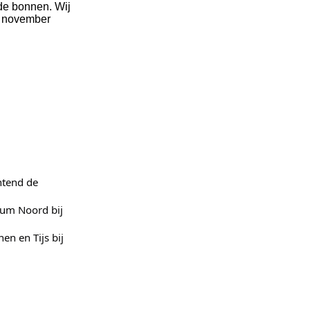
 de bonnen. Wij
8 november
htend de
sum Noord bij
en en Tijs bij