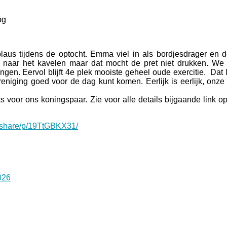
us tijdens de optocht. Emma viel in als bordjesdrager en 
 naar het kavelen maar dat mocht de pret niet drukken. We
gen. Eervol blijft 4e plek mooiste geheel oude exercitie. Dat l
niging goed voor de dag kunt komen. Eerlijk is eerlijk, onze 
s voor ons koningspaar. Zie voor alle details bijgaande link o
/share/p/19TtGBKX31/
026