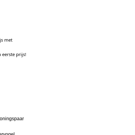
js met
eerste prijs!
koningspaar
ervogel.