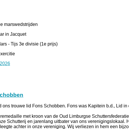
ie marswedstrijden
ar in Jacquet
rs - Tijs 3e divisie (1e prijs)
xercitie
 2026
Schobben
d ons trouwe lid Fons Schobben. Fons was Kapitein b.d., Lid in
remedaille met kroon van de Oud Limburgse Schuttersfederati
ze Schutterij en jarenlang uitbater van ons verenigingslokaal. H
eegte achter in onze vereniging. Wij verliezen in hem een bijzo