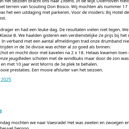
van het seizoen bracht ons naar Zitterd. In de wijk Overhoven hiel
 het terrein van Scouting Don Bosco. Wij mochten als nummer 1
as het een uitdaging met parkeren. Voor de insiders: Bij Hotel de
est.
sdrager en had een leuke dag. De resultaten vielen niet tegen. 
sse B. We haalden gisteren een verdienstelijke 2e prijs bij het 
s. In verband met een aantal afmeldingen trad onze drumband niet
ijden in de 3e divisie was echter al zo goed als binnen.
chot en mocht door met kavelen na 2 x 18. Helaas kwamen toen d
 Onze jeugdleden schoten met de windbuks maar door de zon was 
t en met 10 jaar wist Morris de 3e plek te behalen.
ooie prestaties. Een mooie afsluiter van het seizoen.
 2025
e
dag mochten we naar Vaesrade! Het was zweten en zwoegen en 
e heuvel bergop.