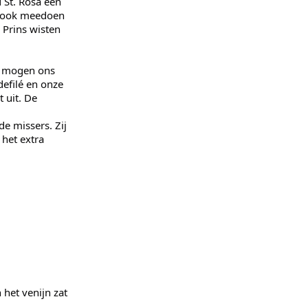
d St. Rosa een
7 ook meedoen
 Prins wisten
We mogen ons
defilé en onze
 uit. De
e missers. Zij
het extra
het venijn zat