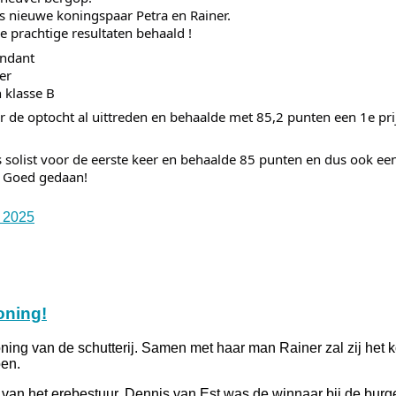
ns nieuwe koningspaar Petra en Rainer.
 prachtige resultaten behaald !
andant
er
 klasse B
e optocht al uittreden en behaalde met 85,2 punten een 1e pri
ls solist voor de eerste keer en behaalde 85 punten en dus ook een 
r. Goed gedaan!
 2025
oning!
ning van de schutterij. Samen met haar man Rainer zal zij het 
en.
van het erebestuur. Dennis van Est was de winnaar bij de burg