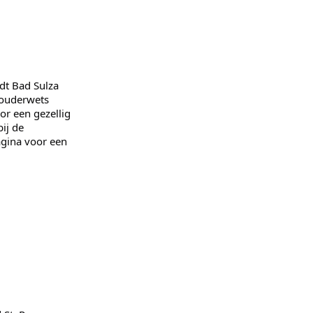
dt Bad Sulza
 ouderwets
or een gezellig
bij de
agina voor een