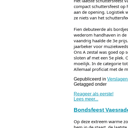
Het laatste schuttersfeest 
compact schuttersfeest op
aan de opening. Logistiek w
ze niets van het schuttersfe
Fien debuteerde als bordje
wederom handhaven in de Kla
vaandrig haalde de 3e prij
jaarbeker voor muziekwedstr
Ons A zestal was goed op s
sloten af met een 5e plek.
moeilijk. In de categorie to
Allemaal proficiat met de m
Gepubliceerd in
Verslagen
Getagged onder
Reageer als eerste!
Lees meer...
Bondsfeest Vaesrad
Op deze extreem warme zon
hem in de staart, de laatst