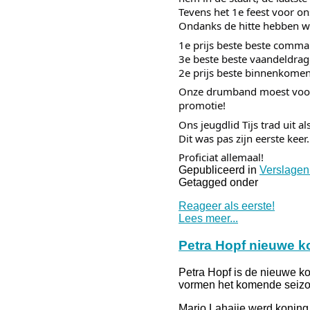
Tevens het 1e feest voor o
Ondanks de hitte hebben we
1e prijs beste beste comm
3e beste beste vaandeldrag
2e prijs beste binnenkomen
Onze drumband moest voor d
promotie!
Ons jeugdlid Tijs trad uit a
Dit was pas zijn eerste kee
Proficiat allemaal!
Gepubliceerd in
Verslagen
Getagged onder
Reageer als eerste!
Lees meer...
Petra Hopf nieuwe k
Petra Hopf is de nieuwe ko
vormen het komende seizo
Marjo Lahaije werd koning 