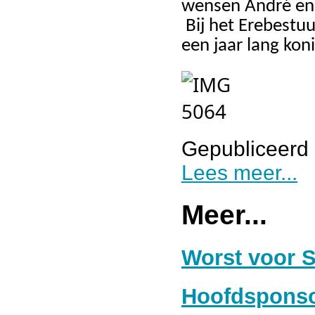
wensen André en z
 Bij het Erebestuur had Anneke Smeets het beste schot en mag zich 
een jaar lang ko
Gepubliceerd 
Lees meer...
Meer...
Worst voor S
Hoofdsponso