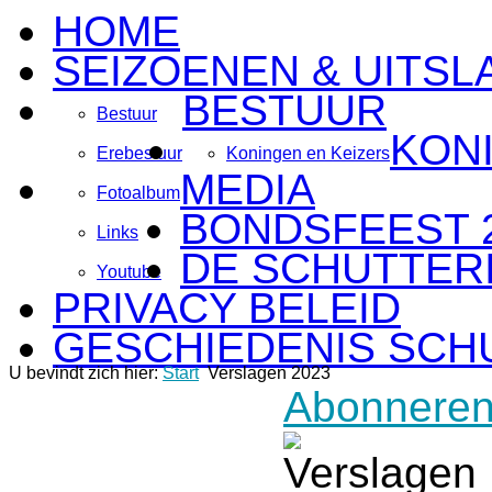
HOME
SEIZOENEN & UITSL
BESTUUR
Bestuur
KON
Erebestuur
Koningen en Keizers
MEDIA
Fotoalbum
BONDSFEEST 
Links
DE SCHUTTERI
Youtube
PRIVACY BELEID
GESCHIEDENIS SCH
U bevindt zich hier:
Start
Verslagen 2023
Abonneren