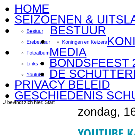
HOME
SEIZOENEN & UITSL
BESTUUR
Bestuur
KON
Erebestuur
Koningen en Keizers
MEDIA
Fotoalbum
BONDSFEEST 
Links
DE SCHUTTERI
Youtube
PRIVACY BELEID
GESCHIEDENIS SCH
U bevindt zich hier:
Start
zondag, 1
YOUTUBE K