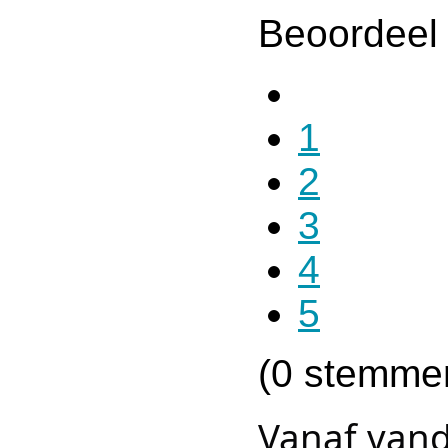
Beoordeel 
1
2
3
4
5
(0 stemme
Vanaf vand