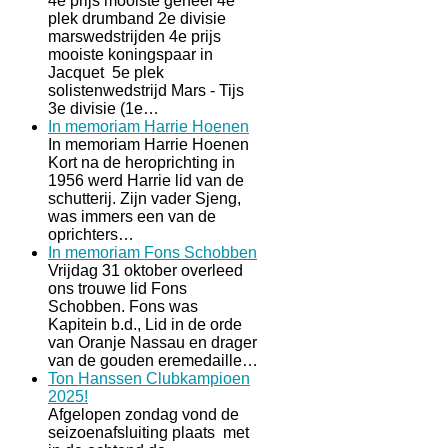
4e prijs mooiste geheel 4e
plek drumband 2e divisie
marswedstrijden 4e prijs
mooiste koningspaar in
Jacquet 5e plek
solistenwedstrijd Mars - Tijs
3e divisie (1e…
In memoriam Harrie Hoenen
In memoriam Harrie Hoenen
Kort na de heroprichting in
1956 werd Harrie lid van de
schutterij. Zijn vader Sjeng,
was immers een van de
oprichters…
In memoriam Fons Schobben
Vrijdag 31 oktober overleed
ons trouwe lid Fons
Schobben. Fons was
Kapitein b.d., Lid in de orde
van Oranje Nassau en drager
van de gouden eremedaille…
Ton Hanssen Clubkampioen
2025!
Afgelopen zondag vond de
seizoenafsluiting plaats met